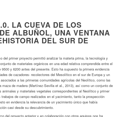
.0. LA CUEVA DE LOS
DE ALBUÑOL, UNA VENTANA
EHISTORIA DEL SUR DE
o del primer proyecto permitió analizar la materia prima, la tecnología y
conjunto de materiales orgánicos en una edad relativa comprendida entre el
9500 y 6200 antes del presente. Esto ha supuesto la primera evidencia
dades de cazadores- recolectores del Mesolítico en el sur de Europa y un
s asociados a las primeras comunidades agrícolas del Neolítico, como las
 maza de madera (Martínez-Sevilla et al., 2013), así como un conjunto de
 animales y materiales vegetales correspondientes al Neolítico y primer
s trabajos de campo realizados en el yacimiento, tanto la prospección
sto en evidencia la relevancia de un yacimiento único que había
ación casi desde su descubrimiento.
rco del proyecto anterior y en colaboración con otros equipos nos ha